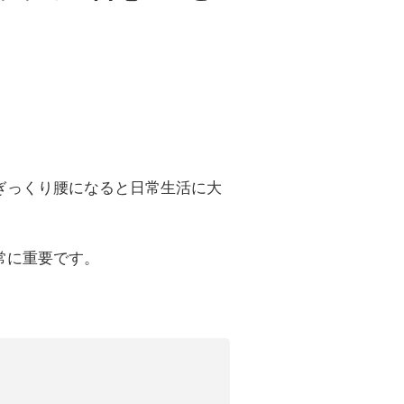
」
」
ぎっくり腰になると日常生活に大
常に重要です。