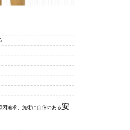
る
安
原因追求、施術に自信のある