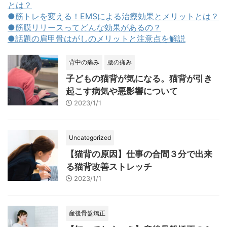
とは？
●筋トレを変える！EMSによる治療効果とメリットとは？
●筋膜リリースってどんな効果があるの？
●話題の肩甲骨はがしのメリットと注意点を解説
背中の痛み
腰の痛み
子どもの猫背が気になる。猫背が引き
起こす病気や悪影響について
2023/1/1
Uncategorized
【猫背の原因】仕事の合間３分で出来
る猫背改善ストレッチ
2023/1/1
産後骨盤矯正