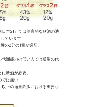
康日本21』では健康的な飲酒の適
としています
性の2分の1量が適切。
ル代謝能力の低い人では通常の代
とに断酒が必要。
のでは無い
、以上の適量飲酒における重要な