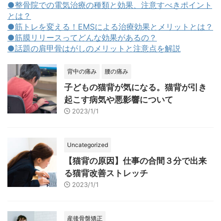
●整骨院での電気治療の種類と効果、注意すべきポイント
とは？
●筋トレを変える！EMSによる治療効果とメリットとは？
●筋膜リリースってどんな効果があるの？
●話題の肩甲骨はがしのメリットと注意点を解説
背中の痛み
腰の痛み
子どもの猫背が気になる。猫背が引き
起こす病気や悪影響について
2023/1/1
Uncategorized
【猫背の原因】仕事の合間３分で出来
る猫背改善ストレッチ
2023/1/1
産後骨盤矯正