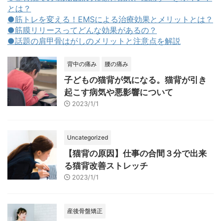
とは？
●筋トレを変える！EMSによる治療効果とメリットとは？
●筋膜リリースってどんな効果があるの？
●話題の肩甲骨はがしのメリットと注意点を解説
背中の痛み
腰の痛み
子どもの猫背が気になる。猫背が引き
起こす病気や悪影響について
2023/1/1
Uncategorized
【猫背の原因】仕事の合間３分で出来
る猫背改善ストレッチ
2023/1/1
産後骨盤矯正