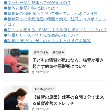
●マッサージと整体って何が違うの？
●整体と整形外科の違いとは？
●整骨院の保険適応について知っておくべきこと4選
●整骨院での電気治療の種類と効果、注意すべきポイント
とは？
●筋トレを変える！EMSによる治療効果とメリットとは？
●筋膜リリースってどんな効果があるの？
●話題の肩甲骨はがしのメリットと注意点を解説
背中の痛み
腰の痛み
子どもの猫背が気になる。猫背が引き
起こす病気や悪影響について
2023/1/1
Uncategorized
【猫背の原因】仕事の合間３分で出来
る猫背改善ストレッチ
2023/1/1